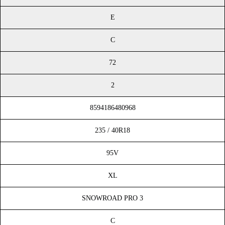
E
C
72
2
8594186480968
235 / 40R18
95V
XL
SNOWROAD PRO 3
C