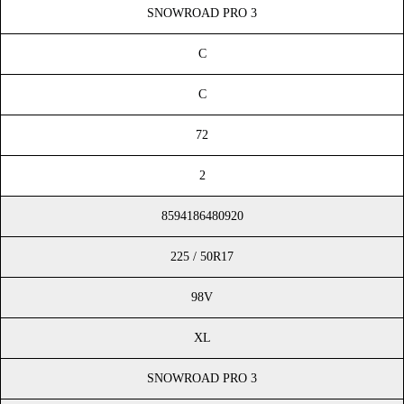
SNOWROAD PRO 3
C
C
72
2
8594186480920
225 / 50R17
98V
XL
SNOWROAD PRO 3