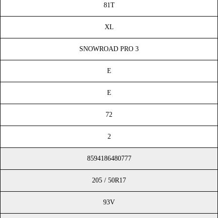
81T
XL
SNOWROAD PRO 3
E
E
72
2
8594186480777
205 / 50R17
93V