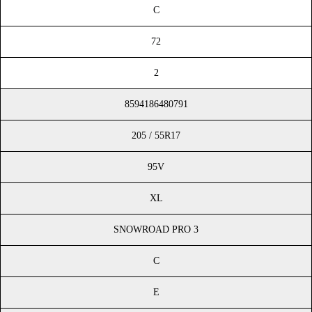
C
72
2
8594186480791
205 / 55R17
95V
XL
SNOWROAD PRO 3
C
E