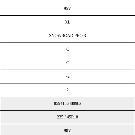
95V
XL
SNOWROAD PRO 3
C
C
72
2
8594186480982
235 / 45R18
98V