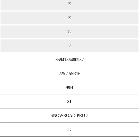
E
E
72
2
8594186480937
225 / 55R16
99H
XL
SNOWROAD PRO 3
E