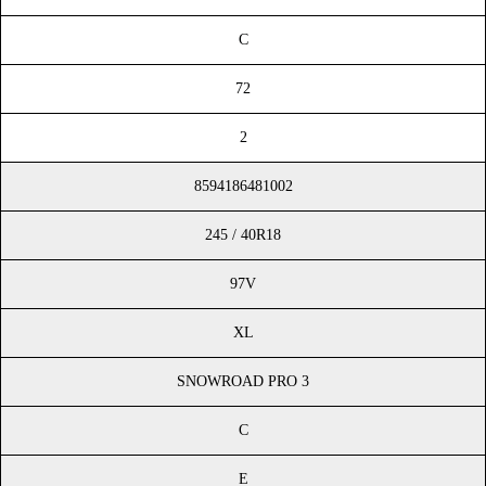
C
72
2
8594186481002
245 / 40R18
97V
XL
SNOWROAD PRO 3
C
E