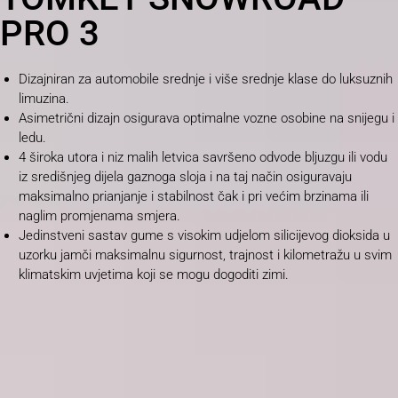
PRO 3
Dizajniran za automobile srednje i više srednje klase do luksuznih
limuzina.
Asimetrični dizajn osigurava optimalne vozne osobine na snijegu i
ledu.
4 široka utora i niz malih letvica savršeno odvode bljuzgu ili vodu
iz središnjeg dijela gaznoga sloja i na taj način osiguravaju
maksimalno prianjanje i stabilnost čak i pri većim brzinama ili
naglim promjenama smjera.
Jedinstveni sastav gume s visokim udjelom silicijevog dioksida u
uzorku jamči maksimalnu sigurnost, trajnost i kilometražu u svim
klimatskim uvjetima koji se mogu dogoditi zimi.