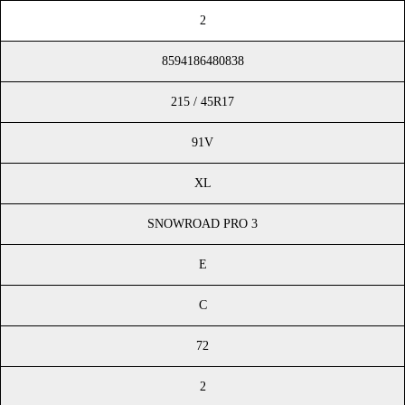
2
8594186480838
215 / 45R17
91V
XL
SNOWROAD PRO 3
E
C
72
2