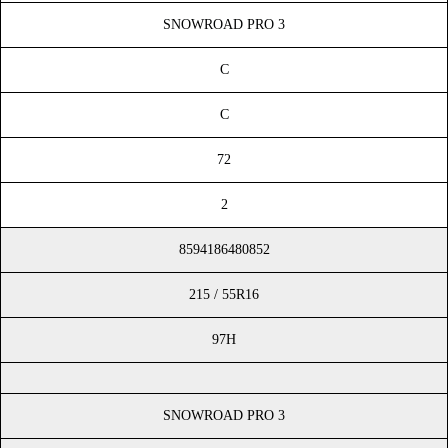
SNOWROAD PRO 3
C
C
72
2
8594186480852
215 / 55R16
97H
SNOWROAD PRO 3