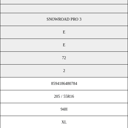
SNOWROAD PRO 3
E
E
72
2
8594186480784
205 / 55R16
94H
XL