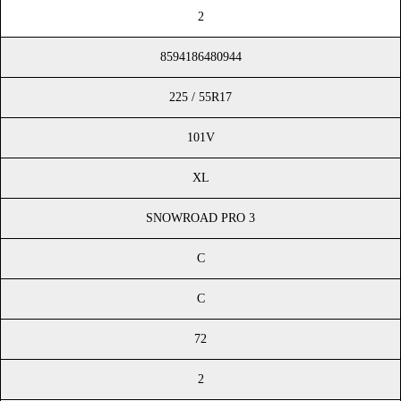
2
8594186480944
225 / 55R17
101V
XL
SNOWROAD PRO 3
C
C
72
2