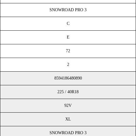
SNOWROAD PRO 3
C
E
72
2
8594186480890
225 / 40R18
92V
XL
SNOWROAD PRO 3