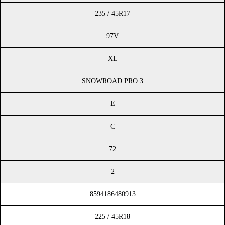
235 / 45R17
97V
XL
SNOWROAD PRO 3
E
C
72
2
8594186480913
225 / 45R18