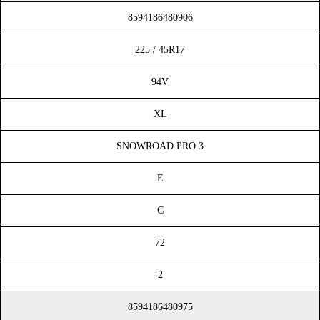
8594186480906
225 / 45R17
94V
XL
SNOWROAD PRO 3
E
C
72
2
8594186480975