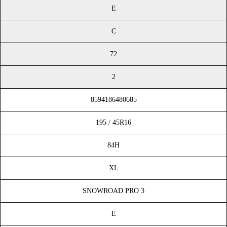
E
C
72
2
8594186480685
195 / 45R16
84H
XL
SNOWROAD PRO 3
E