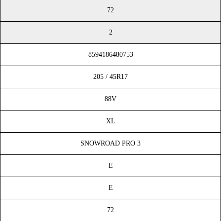
72
2
8594186480753
205 / 45R17
88V
XL
SNOWROAD PRO 3
E
E
72