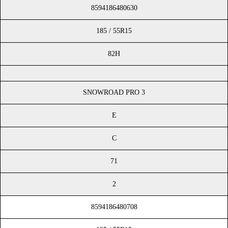
8594186480630
185 / 55R15
82H
SNOWROAD PRO 3
E
C
71
2
8594186480708