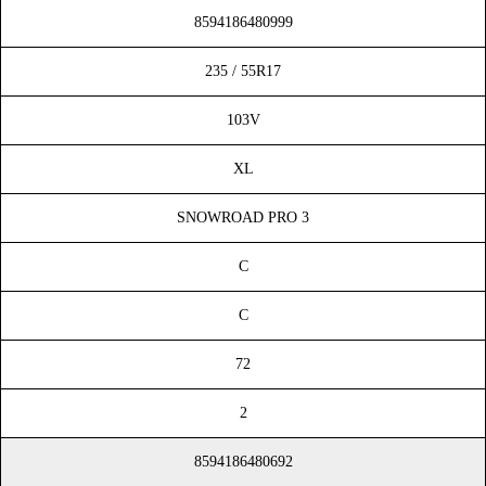
8594186480999
235 / 55R17
103V
XL
SNOWROAD PRO 3
C
C
72
2
8594186480692