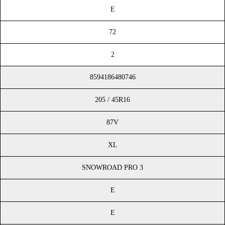
E
72
2
8594186480746
205 / 45R16
87V
XL
SNOWROAD PRO 3
E
E