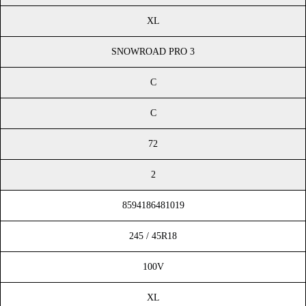
XL
SNOWROAD PRO 3
C
C
72
2
8594186481019
245 / 45R18
100V
XL