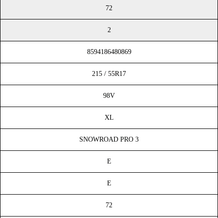
72
2
8594186480869
215 / 55R17
98V
XL
SNOWROAD PRO 3
E
E
72