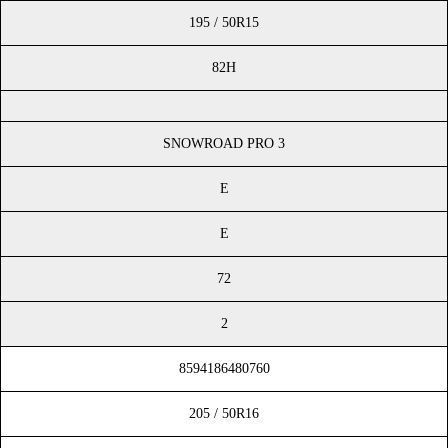
195 / 50R15
82H
SNOWROAD PRO 3
E
E
72
2
8594186480760
205 / 50R16