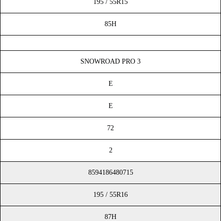
195 / 55R15
85H
SNOWROAD PRO 3
E
E
72
2
8594186480715
195 / 55R16
87H