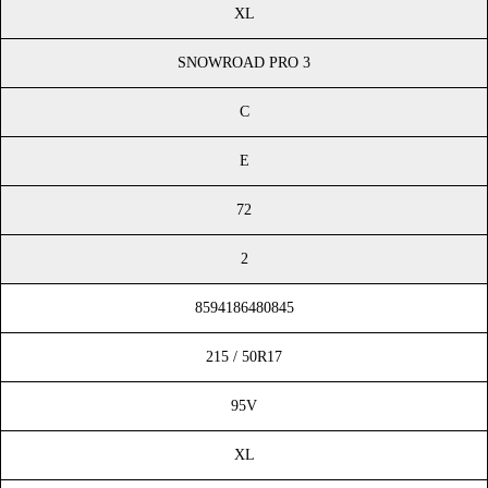
XL
SNOWROAD PRO 3
C
E
72
2
8594186480845
215 / 50R17
95V
XL